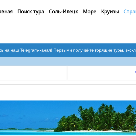
авная
Поиск тура
Соль-Илецк
Море
Круизы
Стра
сь на наш
Telegram-канал
! Первыми получайте горящие туры, экск