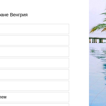
ране Венгрия
лем