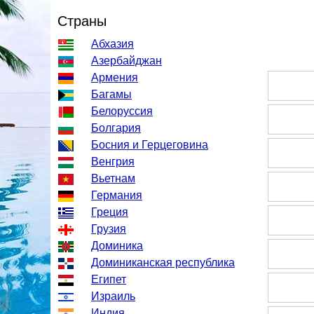
Страны
Абхазия
Азербайджан
Армения
Багамы
Белоруссия
Болгария
Босния и Герцеговина
Венгрия
Вьетнам
Германия
Греция
Грузия
Доминика
Доминиканская республика
Египет
Израиль
Индия