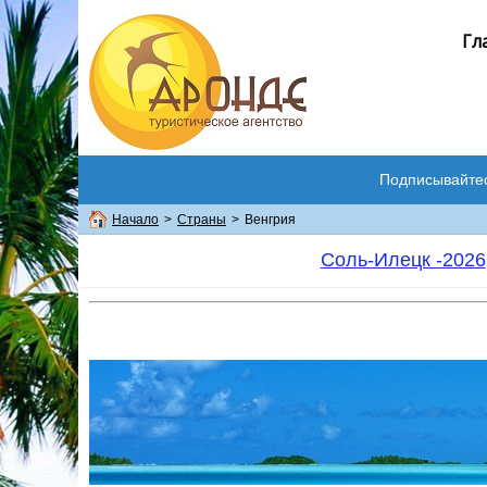
Гл
Подписывайте
Начало
>
Страны
>
Венгрия
Соль-Илецк -2026