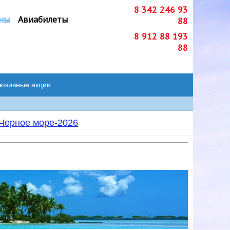
8 342 246 93
ны
Авиабилеты
88
8 912 88 193
88
люзивные акции
Черное море-2026