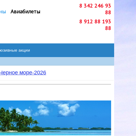
8 342 246 93
ны
Авиабилеты
88
8 912 88 193
88
люзивные акции
Черное море-2026