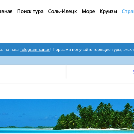
авная
Поиск тура
Соль-Илецк
Море
Круизы
Стра
сь на наш
Telegram-канал
! Первыми получайте горящие туры, экск