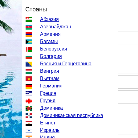
Страны
Абхазия
Азербайджан
Армения
Багамы
Белоруссия
Болгария
Босния и Герцеговина
Венгрия
Вьетнам
Германия
Греция
Грузия
Доминика
Доминиканская республика
Египет
Израиль
Индия