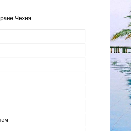
тране Чехия
лем