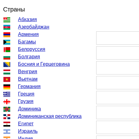
Страны
Абхазия
Азербайджан
Армения
Багамы
Белоруссия
Болгария
Босния и Герцеговина
Венгрия
Вьетнам
Германия
Греция
Грузия
Доминика
Доминиканская республика
Египет
Израиль
Индия