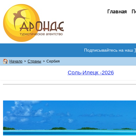
Главная
П
Подписывайтесь на наш
Начало
>
Страны
>
Сербия
Соль-Илецк -2026