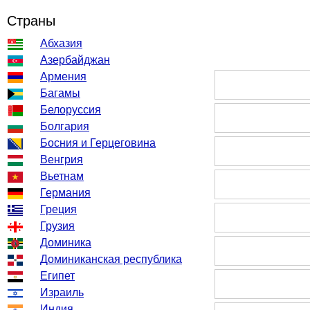
Страны
Абхазия
Азербайджан
Армения
Багамы
Белоруссия
Болгария
Босния и Герцеговина
Венгрия
Вьетнам
Германия
Греция
Грузия
Доминика
Доминиканская республика
Египет
Израиль
Индия