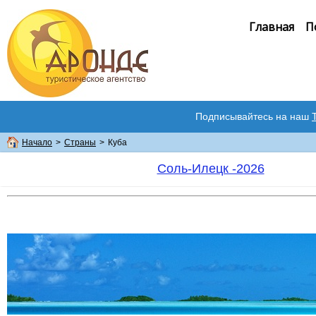
Главная
П
Подписывайтесь на наш
Начало
>
Страны
>
Куба
Соль-Илецк -2026