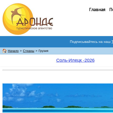
Главная
П
Подписывайтесь на наш
Начало
>
Страны
>
Грузия
Соль-Илецк -2026