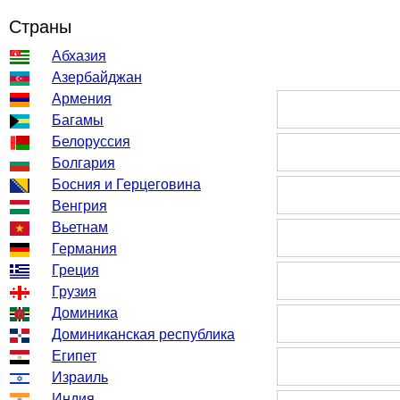
Страны
Абхазия
Азербайджан
Армения
Багамы
Белоруссия
Болгария
Босния и Герцеговина
Венгрия
Вьетнам
Германия
Греция
Грузия
Доминика
Доминиканская республика
Египет
Израиль
Индия