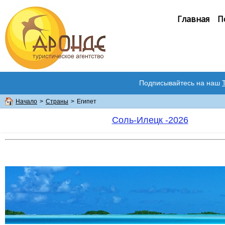
Главная
П
Подписывайтесь на наш
Начало
>
Страны
>
Египет
Соль-Илецк -2026