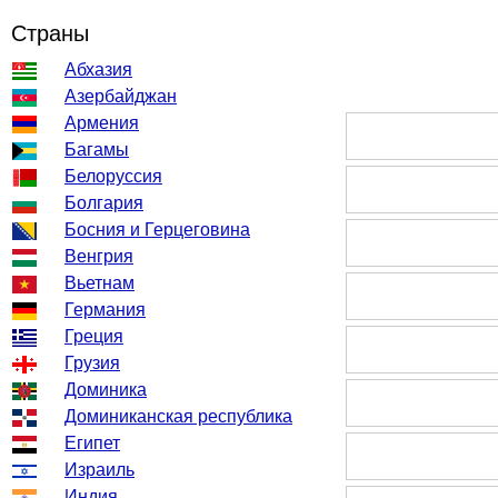
Страны
Абхазия
Азербайджан
Армения
Багамы
Белоруссия
Болгария
Босния и Герцеговина
Венгрия
Вьетнам
Германия
Греция
Грузия
Доминика
Доминиканская республика
Египет
Израиль
Индия