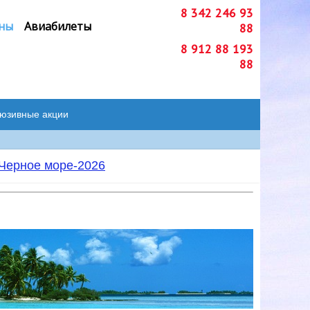
8 342 246 93
ны
Авиабилеты
88
8 912 88 193
88
люзивные акции
Черное море-2026