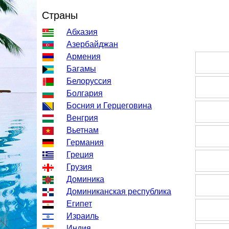
Страны
Абхазия
Азербайджан
Армения
Багамы
Белоруссия
Болгария
Босния и Герцеговина
Венгрия
Вьетнам
Германия
Греция
Грузия
Доминика
Доминиканская республика
Египет
Израиль
Индия