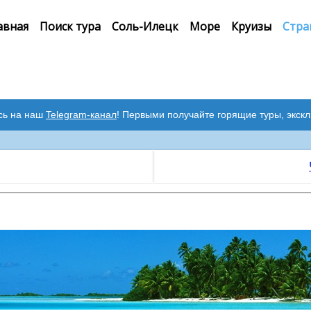
авная
Поиск тура
Соль-Илецк
Море
Круизы
Стра
сь на наш
Telegram-канал
! Первыми получайте горящие туры, экск