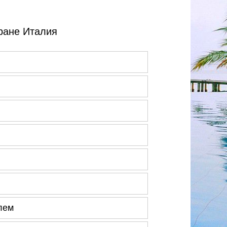
ране Италия
лем