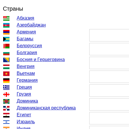
Страны
Абхазия
Азербайджан
Армения
Багамы
Белоруссия
Болгария
Босния и Герцеговина
Венгрия
Вьетнам
Германия
Греция
Грузия
Доминика
Доминиканская республика
Египет
Израиль
Индия