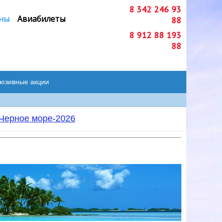
8 342 246 93
ны
Авиабилеты
88
8 912 88 193
88
люзивные акции
Черное море-2026