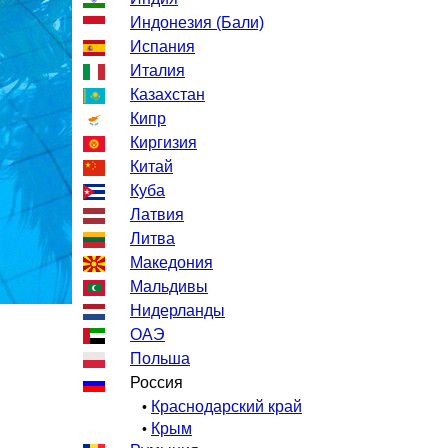
Индонезия (Бали)
Испания
Италия
Казахстан
Кипр
Киргизия
Китай
Куба
Латвия
Литва
Македония
Мальдивы
Нидерланды
ОАЭ
Польша
Россия
Краснодарский край
•
Крым
•