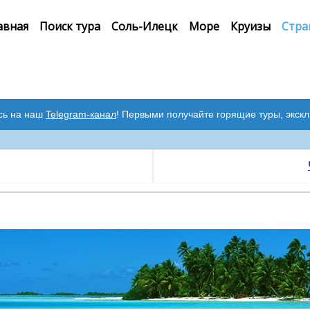
авная
Поиск тура
Соль-Илецк
Море
Круизы
Стра
сь на наш
Telegram-канал
! Первыми получайте горящие туры, экск