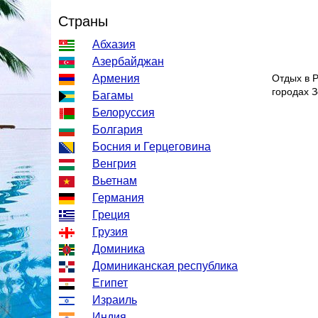
Страны
Абхазия
Азербайджан
Армения
Отдых в 
городах З
Багамы
Белоруссия
Болгария
Босния и Герцеговина
Венгрия
Вьетнам
Германия
Греция
Грузия
Доминика
Доминиканская республика
Египет
Израиль
Индия