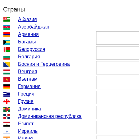
Страны
Абхазия
Азербайджан
Армения
Багамы
Белоруссия
Болгария
Босния и Герцеговина
Венгрия
Вьетнам
Германия
Греция
Грузия
Доминика
Доминиканская республика
Египет
Израиль
Индия