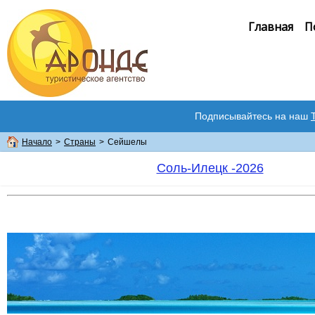
Главная
П
Подписывайтесь на наш
Начало
>
Страны
>
Сейшелы
Соль-Илецк -2026