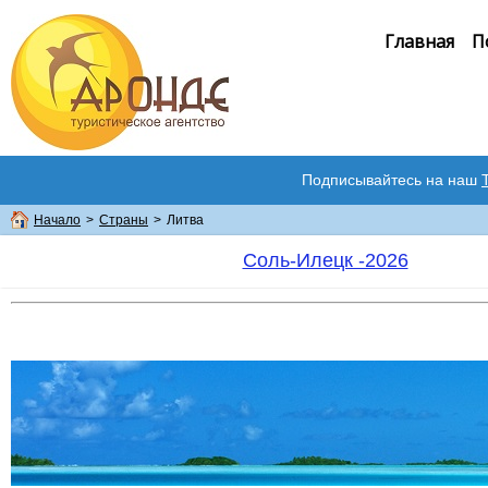
Главная
П
Подписывайтесь на наш
Начало
>
Страны
>
Литва
Соль-Илецк -2026