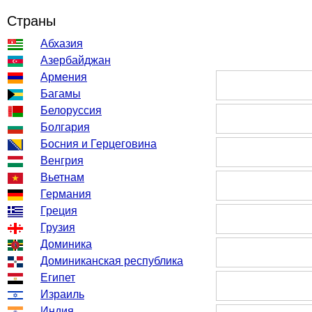
Страны
Абхазия
Азербайджан
Армения
Багамы
Белоруссия
Болгария
Босния и Герцеговина
Венгрия
Вьетнам
Германия
Греция
Грузия
Доминика
Доминиканская республика
Египет
Израиль
Индия