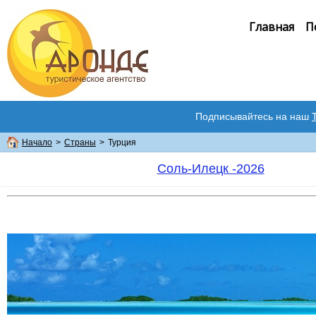
Главная
П
Подписывайтесь на наш
Начало
>
Страны
>
Турция
Соль-Илецк -2026