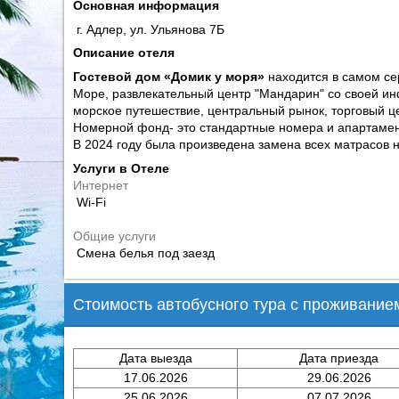
Основная информация
г.
Адлер,
ул. Ульянова 7Б
Описание отеля
Гостевой дом «Домик у моря»
находится в самом сер
Море, развлекательный центр "Мандарин" со своей инф
морское путешествие, центральный рынок, торговый це
Номерной фонд- это стандартные номера и апартаменты
В 2024 году была произведена замена всех матрасов 
Услуги в Отеле
Интернет
Wi-Fi
Общие услуги
Смена белья под заезд
Стоимость автобусного тура с проживанием 
Дата выезда
Дата приезда
17.06.2026
29.06.2026
25.06.2026
07.07.2026