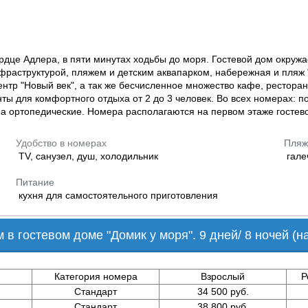
дце Адлера, в пяти минутах ходьбы до моря. Гостевой дом окружа
раструктурой, пляжем и детским аквапарком, набережная и пляж "
нтр "Новый век", а так же бесчисленное множество кафе, ресторано
 для комфортного отдыха от 2 до 3 человек. Во всех номерах: пос
на ортопедические. Номера располагаются на первом этаже гостев
Удобство в номерах
Пляж
TV, санузел, душ, холодильник
гале
Питание
кухня
для самостоятельного приготовления
в гостевом доме "Домик у моря". 9 дней/ 8 ночей (н
Категория номера
Взрослый
Р
Стандарт
34 500 руб.
Стандарт
38 800 руб.