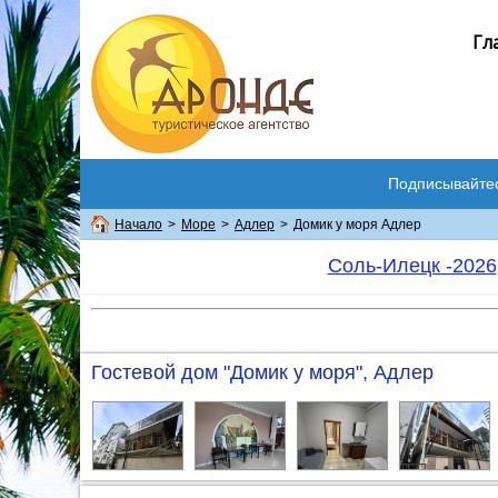
Гл
Подписывайте
Начало
>
Море
>
Адлер
>
Домик у моря Адлер
Соль-Илецк -2026
Гостевой дом "Домик у моря", Адлер