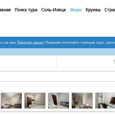
авная
Поиск тура
Соль-Илецк
Море
Круизы
Стра
сь на наш
Telegram-канал
! Первыми получайте горящие туры, экск